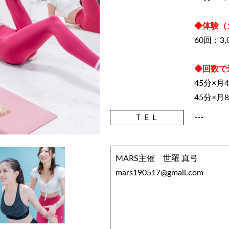
◆体験（
60回：3,
◆回数で
45分×月4
45分×月8
---
ＴＥＬ
MARS主催 世羅 真弓
mars190517@gmail.com